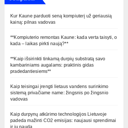
Kur Kaune parduoti seną kompiuterį už geriausią
kainą: pilnas vadovas
**Kompiuterio remontas Kaune: kada verta taisyti, o
kada – laikas pirkti naują?**
**Kaip išsirinkti tinkamą durpių substratą savo
kambariniams augalams: praktinis gidas
pradedantiesiems**
Kaip teisingai įrengti lietaus vandens surinkimo
sistemą privačiame name: žingsnis po žingsnio
vadovas
Kaip durpynų atkūrimo technologijos Lietuvoje
padeda mažinti CO2 emisijas: naujausi sprendimai
ir jų nauda