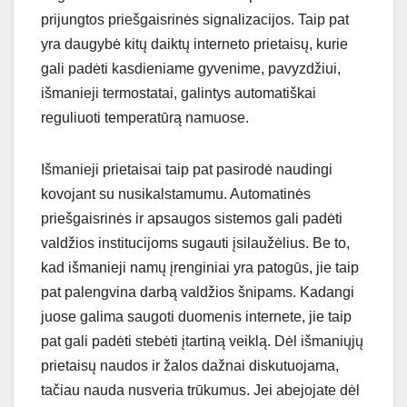
prijungtos priešgaisrinės signalizacijos. Taip pat
yra daugybė kitų daiktų interneto prietaisų, kurie
gali padėti kasdieniame gyvenime, pavyzdžiui,
išmanieji termostatai, galintys automatiškai
reguliuoti temperatūrą namuose.
Išmanieji prietaisai taip pat pasirodė naudingi
kovojant su nusikalstamumu. Automatinės
priešgaisrinės ir apsaugos sistemos gali padėti
valdžios institucijoms sugauti įsilaužėlius. Be to,
kad išmanieji namų įrenginiai yra patogūs, jie taip
pat palengvina darbą valdžios šnipams. Kadangi
juose galima saugoti duomenis internete, jie taip
pat gali padėti stebėti įtartiną veiklą. Dėl išmaniųjų
prietaisų naudos ir žalos dažnai diskutuojama,
tačiau nauda nusveria trūkumus. Jei abejojate dėl