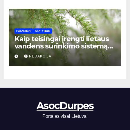
pradedantiesiems**
PATARIMAI
STATYBOS
Kaip teisingai įrengti lietaus
vandens surinkimo sistemą
privačiame name: žingsnis po
REDAKCIJA
žingsnio vadovas
AsocDurpes
Portalas visai Lietuvai