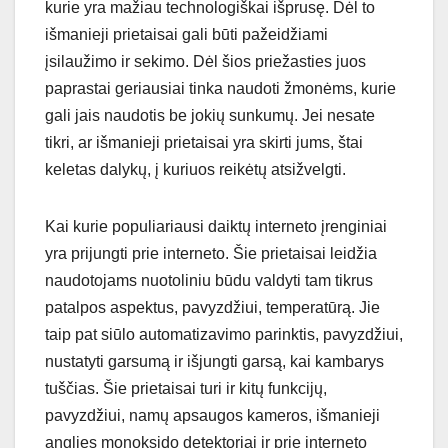
kurie yra mažiau technologiškai išprusę. Dėl to
išmanieji prietaisai gali būti pažeidžiami
įsilaužimo ir sekimo. Dėl šios priežasties juos
paprastai geriausiai tinka naudoti žmonėms, kurie
gali jais naudotis be jokių sunkumų. Jei nesate
tikri, ar išmanieji prietaisai yra skirti jums, štai
keletas dalykų, į kuriuos reikėtų atsižvelgti.
Kai kurie populiariausi daiktų interneto įrenginiai
yra prijungti prie interneto. Šie prietaisai leidžia
naudotojams nuotoliniu būdu valdyti tam tikrus
patalpos aspektus, pavyzdžiui, temperatūrą. Jie
taip pat siūlo automatizavimo parinktis, pavyzdžiui,
nustatyti garsumą ir išjungti garsą, kai kambarys
tuščias. Šie prietaisai turi ir kitų funkcijų,
pavyzdžiui, namų apsaugos kameros, išmanieji
anglies monoksido detektoriai ir prie interneto