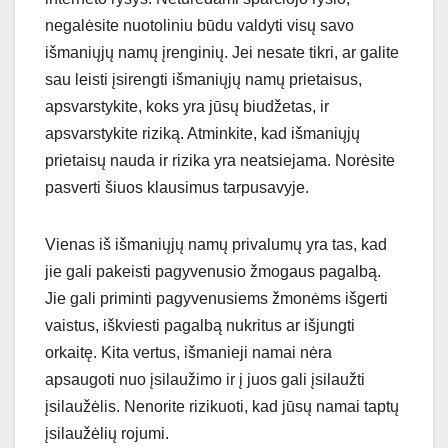
negalėsite nuotoliniu būdu valdyti visų savo
išmaniųjų namų įrenginių. Jei nesate tikri, ar galite
sau leisti įsirengti išmaniųjų namų prietaisus,
apsvarstykite, koks yra jūsų biudžetas, ir
apsvarstykite riziką. Atminkite, kad išmaniųjų
prietaisų nauda ir rizika yra neatsiejama. Norėsite
pasverti šiuos klausimus tarpusavyje.
Vienas iš išmaniųjų namų privalumų yra tas, kad
jie gali pakeisti pagyvenusio žmogaus pagalbą.
Jie gali priminti pagyvenusiems žmonėms išgerti
vaistus, iškviesti pagalbą nukritus ar išjungti
orkaitę. Kita vertus, išmanieji namai nėra
apsaugoti nuo įsilaužimo ir į juos gali įsilaužti
įsilaužėlis. Nenorite rizikuoti, kad jūsų namai taptų
įsilaužėlių rojumi.