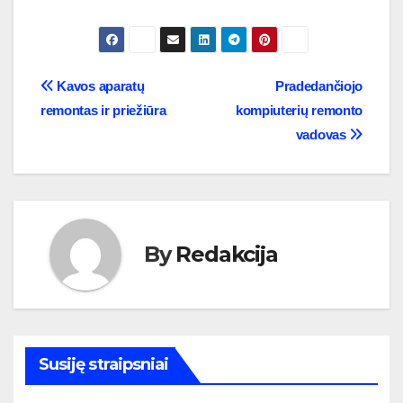
Navigacija
Kavos aparatų
Pradedančiojo
remontas ir priežiūra
kompiuterių remonto
tarp
vadovas
įrašų
By
Redakcija
Susiję straipsniai