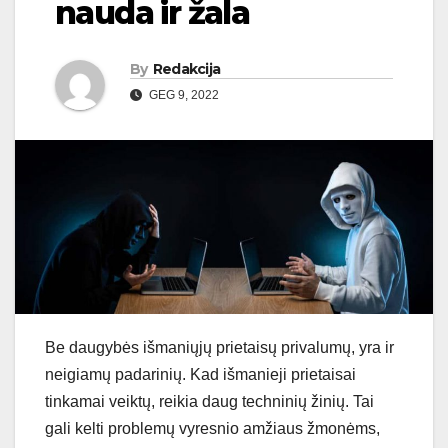
nauda ir žala
By
Redakcija
GEG 9, 2022
Be daugybės išmaniųjų prietaisų privalumų, yra ir
neigiamų padarinių. Kad išmanieji prietaisai
tinkamai veiktų, reikia daug techninių žinių. Tai
gali kelti problemų vyresnio amžiaus žmonėms,