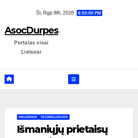
Skip
Št. Rgp 8th, 2026
6:53:00 PM
to
content
AsocDurpes
Portalas visai
Lietuvai
NAUJIENOS
TECHNOLOGIJOS
Išmaniųjų prietaisų