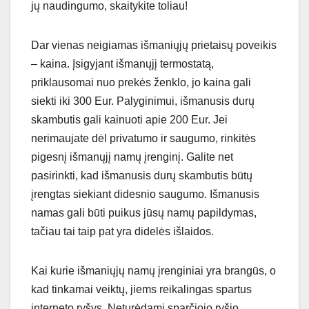
jų naudingumo, skaitykite toliau!
Dar vienas neigiamas išmaniųjų prietaisų poveikis
– kaina. Įsigyjant išmanųjį termostatą,
priklausomai nuo prekės ženklo, jo kaina gali
siekti iki 300 Eur. Palyginimui, išmanusis durų
skambutis gali kainuoti apie 200 Eur. Jei
nerimaujate dėl privatumo ir saugumo, rinkitės
pigesnį išmanųjį namų įrenginį. Galite net
pasirinkti, kad išmanusis durų skambutis būtų
įrengtas siekiant didesnio saugumo. Išmanusis
namas gali būti puikus jūsų namų papildymas,
tačiau tai taip pat yra didelės išlaidos.
Kai kurie išmaniųjų namų įrenginiai yra brangūs, o
kad tinkamai veiktų, jiems reikalingas spartus
interneto ryšys. Neturėdami sparčiojo ryšio,