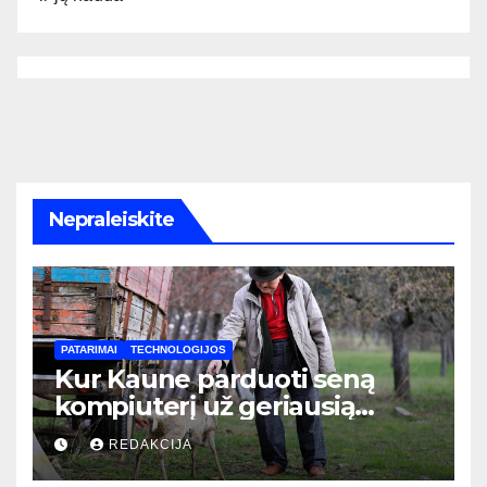
Nepraleiskite
PATARIMAI
TECHNOLOGIJOS
Kur Kaune parduoti seną
kompiuterį už geriausią
kainą: pilnas vadovas
REDAKCIJA