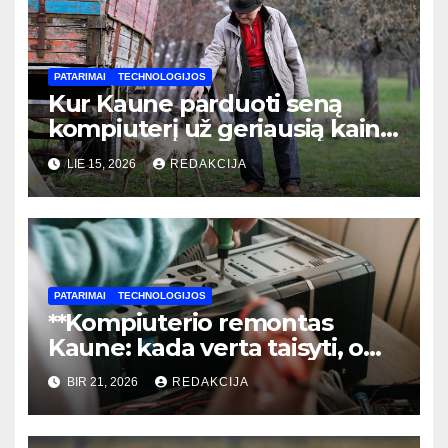
PATARIMAI
TECHNOLOGIJOS
Kur Kaune parduoti seną
kompiuterį už geriausią kainą:
pilnas vadovas
LIE 15, 2026
REDAKCIJA
PATARIMAI
TECHNOLOGIJOS
**Kompiuterio remontas
Kaune: kada verta taisyti, o
kada – laikas pirkti naują?**
BIR 21, 2026
REDAKCIJA