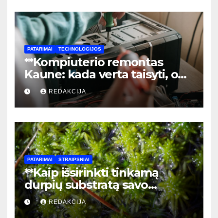
PATARIMAI
TECHNOLOGIJOS
**Kompiuterio remontas
Kaune: kada verta taisyti, o
kada – laikas pirkti naują?**
REDAKCIJA
PATARIMAI
STRAIPSNIAI
**Kaip išsirinkti tinkamą
durpių substratą savo
kambariniams augalams:
REDAKCIJA
praktinis gidas