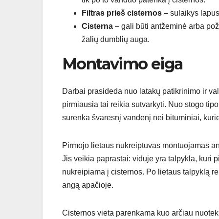
Filtras prieš cisternos
– sulaikys lapus
Cisterna
– gali būti antžeminė arba po
žalių dumblių auga.
Montavimo eiga
Darbai prasideda nuo latakų patikrinimo ir v
pirmiausia tai reikia sutvarkyti. Nuo stogo ti
surenka švaresnį vandenį nei bituminiai, kuri
Pirmojo lietaus nukreiptuvas montuojamas a
Jis veikia paprastai: viduje yra talpykla, kuri 
nukreipiama į cisternos. Po lietaus talpyklą rei
angą apačioje.
Cisternos vieta parenkama kuo arčiau nuotekų