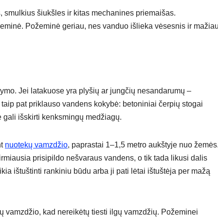
, smulkius šiukšles ir kitas mechanines priemaišas.
žeminė. Požeminė geriau, nes vanduo išlieka vėsesnis ir mažia
alymo. Jei latakuose yra plyšių ar jungčių nesandarumų –
po taip pat priklauso vandens kokybė: betoniniai čerpių stogai
e gali išskirti kenksmingų medžiagų.
nt
nuotekų vamzdžio
, paprastai 1–1,5 metro aukštyje nuo žemės
pirmiausia prisipildo nešvaraus vandens, o tik tada likusi dalis
kia ištuštinti rankiniu būdu arba ji pati lėtai ištuštėja per mažą
 vamzdžio, kad nereikėtų tiesti ilgų vamzdžių. Požeminei