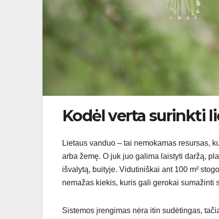
Kodėl verta surinkti 
Lietaus vanduo – tai nemokamas resursas, kur
arba žemę. O juk juo galima laistyti daržą, pla
išvalytą, buityje. Vidutiniškai ant 100 m² st
nemažas kiekis, kuris gali gerokai sumažinti 
Sistemos įrengimas nėra itin sudėtingas, tačiau