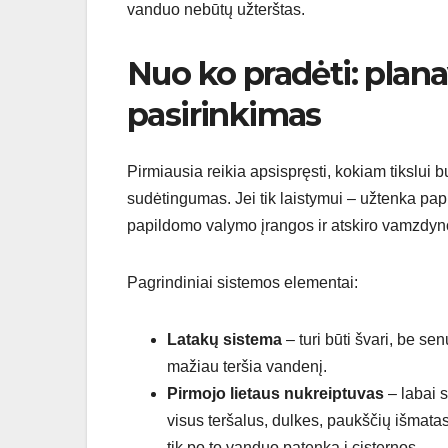
vanduo nebūtų užterštas.
Nuo ko pradėti: plan
pasirinkimas
Pirmiausia reikia apsispręsti, kokiam tikslui
sudėtingumas. Jei tik laistymui – užtenka papra
papildomo valymo įrangos ir atskiro vamzdyn
Pagrindiniai sistemos elementai:
Latakų sistema
– turi būti švari, be se
mažiau teršia vandenį.
Pirmojo lietaus nukreiptuvas
– labai 
visus teršalus, dulkes, paukščių išmatas.
tik po to vanduo patenka į cisternos.