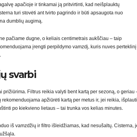
agalvę apačioje ir tinkamai ją pritvirtinti, kad neišplauktų
rna turi stovėti ant tvirto pagrindo ir būti apsaugota nuo
tina dumblių augimą.
s ne pačiame dugne, o keliais centimetrais aukščiau – taip
omenduojama įrengti perpildymo vamzdį, kuris nuves perteklinį
.
jų svarbi
i prižiūrima. Filtrus reikia valyti bent kartą per sezoną, o geriau 
 rekomenduojama apžiūrėti kartą per metus ir, jei reikia, išplauti
uštinti po kiekvieno lietaus – tai trunka vos kelias minutes.
duo iš vamzdžių ir filtro išleidžiamas, kad nesušaltų. Cisterna, j
eužšąla.