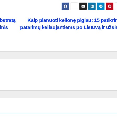
bstratą
Kaip planuoti kelionę pigiau: 15 patikri
inis
patarimų keliaujantiems po Lietuvą ir užsi