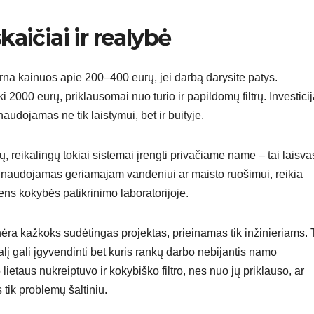
kaičiai ir realybė
rna kainuos apie 200–400 eurų, jei darbą darysite patys.
 2000 eurų, priklausomai nuo tūrio ir papildomų filtrų. Investici
audojamas ne tik laistymui, bet ir buityje.
ų, reikalingų tokiai sistemai įrengti privačiame name – tai laisva
 naudojamas geriamajam vandeniui ar maisto ruošimui, reikia
ns kokybės patikrinimo laboratorijoje.
ėra kažkoks sudėtingas projektas, prieinamas tik inžinieriams. 
lį gali įgyvendinti bet kuris rankų darbo nebijantis namo
ietaus nukreiptuvo ir kokybiško filtro, nes nuo jų priklauso, ar
 tik problemų šaltiniu.