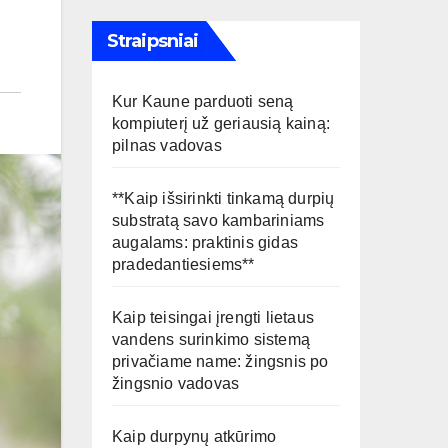
Straipsniai
Kur Kaune parduoti seną
kompiuterį už geriausią kainą:
pilnas vadovas
**Kaip išsirinkti tinkamą durpių
substratą savo kambariniams
augalams: praktinis gidas
pradedantiesiems**
Kaip teisingai įrengti lietaus
vandens surinkimo sistemą
privačiame name: žingsnis po
žingsnio vadovas
Kaip durpynų atkūrimo