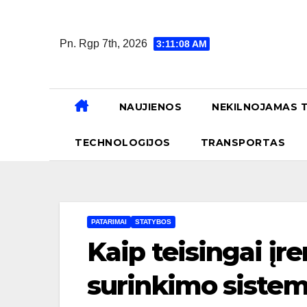
Skip
to
Pn. Rgp 7th, 2026
3:11:09 AM
content
NAUJIENOS
NEKILNOJAMAS 
TECHNOLOGIJOS
TRANSPORTAS
PATARIMAI
STATYBOS
Kaip teisingai įr
surinkimo siste