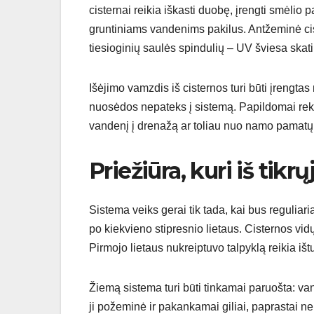
cisternai reikia iškasti duobę, įrengti smėlio p
gruntiniams vandenims pakilus. Antžeminė ciste
tiesioginių saulės spindulių – UV šviesa ska
Išėjimo vamzdis iš cisternos turi būti įrengta
nuosėdos nepateks į sistemą. Papildomai rek
vandenį į drenažą ar toliau nuo namo pamatų
Priežiūra, kuri iš tikrų
Sistema veiks gerai tik tada, kai bus reguliaria
po kiekvieno stipresnio lietaus. Cisternos vidų
Pirmojo lietaus nukreiptuvo talpyklą reikia išt
Žiemą sistema turi būti tinkamai paruošta: van
ji požeminė ir pakankamai giliai, paprastai n