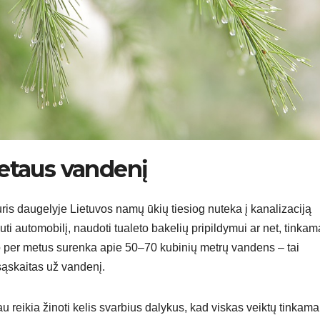
lietaus vandenį
is daugelyje Lietuvos namų ūkių tiesiog nuteka į kanalizaciją
uti automobilį, naudoti tualeto bakelių pripildymui ar net, tinkam
ogo per metus surenka apie 50–70 kubinių metrų vandens – tai
sąskaitas už vandenį.
 reikia žinoti kelis svarbius dalykus, kad viskas veiktų tinkamai