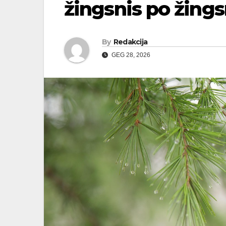
žingsnis po žing
By
Redakcija
GEG 28, 2026