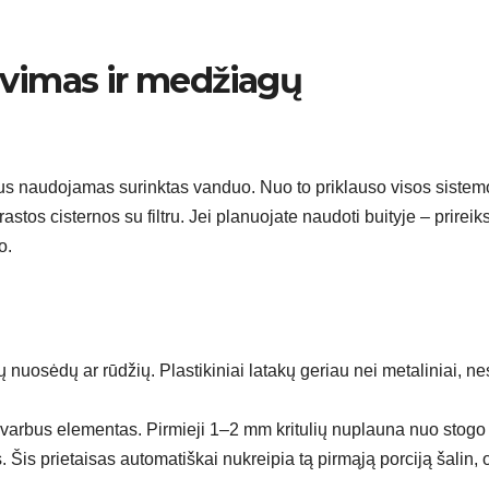
avimas ir medžiagų
 bus naudojamas surinktas vanduo. Nuo to priklauso visos sistem
stos cisternos su filtru. Jei planuojate naudoti buityje – prireik
o.
nų nuosėdų ar rūdžių. Plastikiniai latakų geriau nei metaliniai, ne
svarbus elementas. Pirmieji 1–2 mm kritulių nuplauna nuo stogo
 Šis prietaisas automatiškai nukreipia tą pirmąją porciją šalin, 