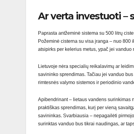
Ar verta investuoti – s
Paprasta antžeminė sistema su 500 litrų ciste
Požeminė cisterna su visa įranga – nuo 800 iki
atsipirks per kelerius metus, ypač jei vanduo n
Lietuvoje nėra specialių reikalavimų ar leidim
savininko sprendimas. Tačiau jei vanduo bus
rimtesnės valymo sistemos ir periodinio vande
Apibendrinant – lietaus vandens surinkimas n
praktiškas sprendimas, kurį per vieną savaitga
savininkas. Svarbiausia – nepagailėti pirmojo l
surinktas vanduo bus tikrai naudingas, ar taps