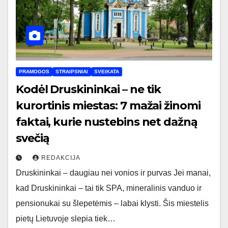
PRAMOGOS
STRAIPSNIAI
SVEIKATA
Kodėl Druskininkai – ne tik
kurortinis miestas: 7 mažai žinomi
faktai, kurie nustebins net dažną
svečią
REDAKCIJA
Druskininkai – daugiau nei vonios ir purvas Jei manai,
kad Druskininkai – tai tik SPA, mineralinis vanduo ir
pensionukai su šlepetėmis – labai klysti. Šis miestelis
pietų Lietuvoje slepia tiek…