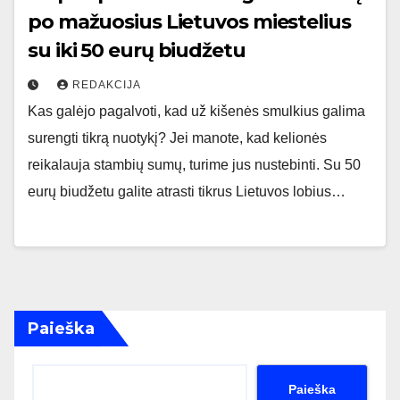
po mažuosius Lietuvos miestelius
su iki 50 eurų biudžetu
REDAKCIJA
Kas galėjo pagalvoti, kad už kišenės smulkius galima
surengti tikrą nuotykį? Jei manote, kad kelionės
reikalauja stambių sumų, turime jus nustebinti. Su 50
eurų biudžetu galite atrasti tikrus Lietuvos lobius…
Paieška
Paieška