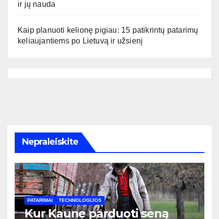
ir jų nauda
Kaip planuoti kelionę pigiau: 15 patikrintų patarimų
keliaujantiems po Lietuvą ir užsienį
Nepraleiskite
PATARIMAI
TECHNOLOGIJOS
Kur Kaune parduoti seną