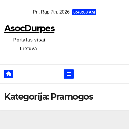
Skip
Pn. Rgp 7th, 2026
6:43:08 AM
to
content
AsocDurpes
Portalas visai
Lietuvai
Kategorija:
Pramogos