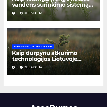
vandens surinkimo sistemą
privačiame name: žingsnis po
REDAKCIJA
žingsnio vadovas
STRAIPSNIAI
TECHNOLOGIJOS
Kaip durpynų atkūrimo
technologijos Lietuvoje
padeda mažinti CO2 emisijas:
REDAKCIJA
naujausi sprendimai ir jų
nauda