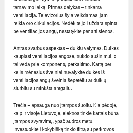
tarnavimo laiką. Pirmas dalykas – tinkama
ventiliacija. Televizorius šyla veikdamas, jam
reikia oro cirkuliacijos. Nedėkite jo į uždarą spintą
be ventiliacijos angų, nestatykite per arti sienos.
Antras svarbus aspektas – dulkių valymas. Dulkės
kaupiasi ventiliacijos angose, trukdo aušinimui, o
tai veda prie komponentų perkaitimo. Kartą per
kelis mėnesius švelniai nuvalykite dulkes iš
ventiliacijos angų švelnia šepetėliu ar dulkių
siurbliu su minkšta antgaliu.
Trečia – apsauga nuo įtampos šuolių. Klaipėdoje,
kaip ir visoje Lietuvoje, elektros tinkle kartais būna
įtampos svyravimų, ypač audros metu.
Investuokite į kokybišką tinklo filtrą su perkrovos