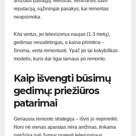
amžiaus pabaigą. Meistras, vertinantis savo
reputaciją, sąžiningai pasakys, kai remontas
neapsimoka.
Kita vertus, jei televizorius naujas (1-3 metų),
gedimas nesudėtingas, o kaina priimtina –
žinoma, verta remontuoti. Ypač jei tai kokybiškas
modelis, kuris dar ilgai tarnaus po remonto.
Kaip išvengti būsimų
gedimų: priežiūros
patarimai
Geriausia remonto strategija – išvis jo neprireikti.
Nors nė vienas aparatas nėra amžinas, tinkama
priežiūra gali žymiai pratęsti televizoriaus