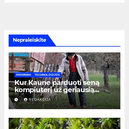
Nepraleiskite
PATARIMAI
TECHNOLOGIJOS
Kur Kaune parduoti seną
kompiuterį už geriausią
kainą: pilnas vadovas
REDAKCIJA