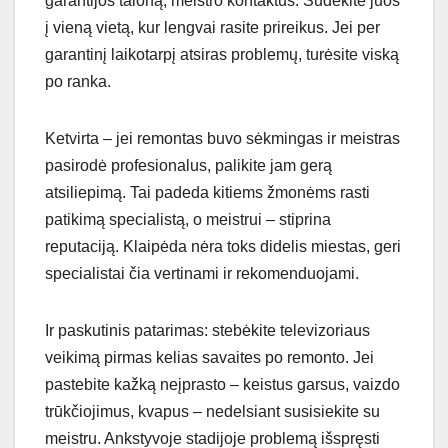
garantijos taloną, meistro kontaktus. Sudėkite juos
į vieną vietą, kur lengvai rasite prireikus. Jei per
garantinį laikotarpį atsiras problemų, turėsite viską
po ranka.
Ketvirta – jei remontas buvo sėkmingas ir meistras
pasirodė profesionalus, palikite jam gerą
atsiliepimą. Tai padeda kitiems žmonėms rasti
patikimą specialistą, o meistrui – stiprina
reputaciją. Klaipėda nėra toks didelis miestas, geri
specialistai čia vertinami ir rekomenduojami.
Ir paskutinis patarimas: stebėkite televizoriaus
veikimą pirmas kelias savaites po remonto. Jei
pastebite kažką neįprasto – keistus garsus, vaizdo
trūkčiojimus, kvapus – nedelsiant susisiekite su
meistru. Ankstyvoje stadijoje problemą išspręsti