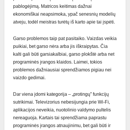
pablogėjimą. Matricos keitimas dažnai
ekonomiškai neapsimoka, ypač senesnių modelių
atveju, todėl meistras turėtų iš karto apie tai įspėti.
Garso problemos taip pat pasitaiko. Vaizdas veikia
puikiai, bet garso nėra arba jis iškraipytas. Čia
kalti gali būti garsiakalbiai, garso plokštė arba net
programinės įrangos klaidos. Laimei, tokios
problemos dažniausiai sprendžiamos pigiau nei
vaizdo gedimai.
Dar viena įdomi kategorija – „protingų” funkcijų
sutrikimai. Televizorius nebesijungia prie Wi-Fi,
aplikacijos neveikia, nuotolinio valdymo pultelis
nereaguoja. Kartais tai sprendžiama paprastu
programinės įrangos atnaujinimu, bet gali būti ir