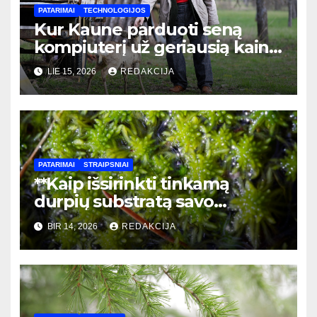
PATARIMAI
TECHNOLOGIJOS
Kur Kaune parduoti seną
kompiuterį už geriausią kainą:
pilnas vadovas
LIE 15, 2026
REDAKCIJA
PATARIMAI
STRAIPSNIAI
**Kaip išsirinkti tinkamą
durpių substratą savo
kambariniams augalams:
BIR 14, 2026
REDAKCIJA
praktinis gidas
pradedantiesiems**