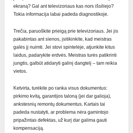
ekraną? Gal ant televizoriaus kas nors išsiliejо?
Tokia informacija labai padeda diagnostikoje.
Trečia, paruoškite prieigą prie televizoriaus. Jei jis
pakabintas ant sienos, įsitikinkite, kad meistras
galės jį nuimti. Jei stovi spintelėje, atjunkite kitus
laidus, padarykite erdvės. Meistras turės patikrinti
jungtis, galbūt atidaryti galinį dangtelį – tam reikia
vietos.
Ketvirta, turėkite po ranka visus dokumentus:
pirkimo kvitą, garantijos taloną (jei dar galioja),
ankstesnių remontų dokumentus. Kartais tai
padeda nustatyti, ar problema nėra gamintojo
pripažintas defektas, už kurį dar galima gauti
kompensaciją.