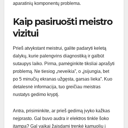
aparatinių komponentų problema.
Kaip pasiruošti meistro
vizitui
Prieš atvykstant meistrui, galite padaryti keletą
dalykų, kurie palengvins diagnostiką ir galbūt
sutaupys laiko. Pirma, pamėginkite tiksliai aprašyti
problemą. Ne tiesiog „neveikia”, o „įsijungia, bet
po 5 minučių ekranas užgęsta, garsas lieka”. Kuo
detalesnė informacija, tuo greičiau meistras
nustatys gedimo kryptį.
Antra, prisiminkite, ar prieš gedimą įvyko kažkas
neįprasto. Gal buvo audra ir elektros tinkle šoko
įtampa? Gal vaikai žaisdami trenkė kamuoliu į