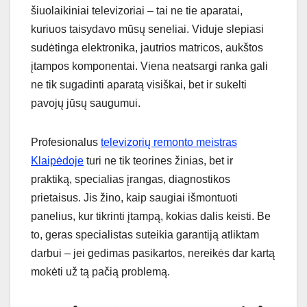
šiuolaikiniai televizoriai – tai ne tie aparatai,
kuriuos taisydavo mūsų seneliai. Viduje slepiasi
sudėtinga elektronika, jautrios matricos, aukštos
įtampos komponentai. Viena neatsargi ranka gali
ne tik sugadinti aparatą visiškai, bet ir sukelti
pavojų jūsų saugumui.
Profesionalus
televizorių remonto meistras
Klaipėdoje
turi ne tik teorines žinias, bet ir
praktiką, specialias įrangas, diagnostikos
prietaisus. Jis žino, kaip saugiai išmontuoti
panelius, kur tikrinti įtampą, kokias dalis keisti. Be
to, geras specialistas suteikia garantiją atliktam
darbui – jei gedimas pasikartos, nereikės dar kartą
mokėti už tą pačią problemą.