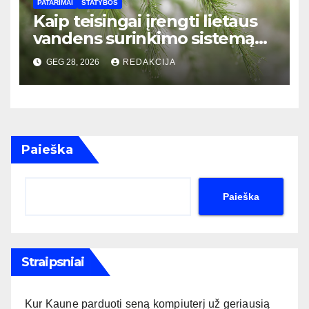
PATARIMAI
STATYBOS
Kaip teisingai įrengti lietaus
vandens surinkimo sistemą
privačiame name: žingsnis po
GEG 28, 2026
REDAKCIJA
žingsnio vadovas
Paieška
Paieška
Straipsniai
Kur Kaune parduoti seną kompiuterį už geriausią