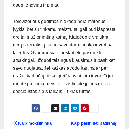
daug lengviau ir pigiau.
Televizoriaus gedimas niekada nėra malonus
įvykis, bet su tinkamu meistru tai gali būti išspręsta
greitai ir už priimtiną kainą. Klaipėdoje yra tikrai
gerų specialistų, kurie savo darbą moka ir vertina
klientus. Svarbiausia – neskubėti, pasirinkti
atsakingai, užduoti teisingus klausimus ir pasitikėti
savo nuojauta. Jei kažkas atrodo įtartina ar per
gražu, kad būtų tiesa, greičiausiai taip ir yra. O jei
radote patikimą meistrą – vertinkite jį, nes geras
specialistas šiais laikais – tikras turtas.
Navigacija
Kaip mokslininkai
Kaip pasirinkti patikimą