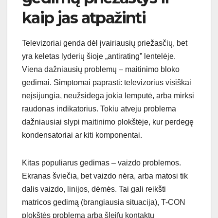
kaip jas atpažinti
Televizoriai genda dėl įvairiausių priežasčių, bet
yra keletas lyderių šioje „antirating” lentelėje.
Viena dažniausių problemų – maitinimo bloko
gedimai. Simptomai paprasti: televizorius visiškai
neįsijungia, neužsidega jokia lemputė, arba mirksi
raudonas indikatorius. Tokiu atveju problema
dažniausiai slypi maitinimo plokštėje, kur perdegę
kondensatoriai ar kiti komponentai.
Kitas populiarus gedimas – vaizdo problemos.
Ekranas šviečia, bet vaizdo nėra, arba matosi tik
dalis vaizdo, linijos, dėmės. Tai gali reikšti
matricos gedimą (brangiausia situacija), T-CON
plokštės problemą arba šleifų kontaktų