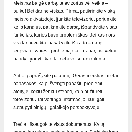
Meistras baigė darbą, televizorius vėl veikia –
puiku! Bet dar ne viskas. Pirma, patikrinkite viską
meistro akivaizdoje. Įjunkite televizorių, perjunkite
kelis kanalus, patikrinkite garsą, išbandykite visas
funkcijas, kurios buvo problemiškos. Jei kas nors
vis dar neveikia, pasakykite iš karto – daug
lengviau išspręsti problemą čia ir dabar, nei vėliau
bandyti įrodyti, kad tai nebuvo suremontuota.
Antra, paprašykite patarimų. Geras meistras mielai
papasakos, kaip išvengti panašių problemų
ateityje, kokių ženklų stebėti, kaip prižiūrėti
televizorių. Tai vertinga informacija, kuri gali
sutaupyti pinigų ilgalaikėje perspektyvoje.
Trečia, išsaugokite visus dokumentus. Kvitą,