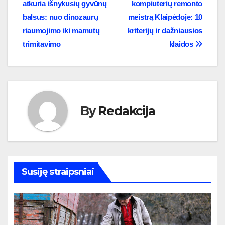
atkuria išnykusių gyvūnų
kompiuterių remonto
tarp
balsus: nuo dinozaurų
meistrą Klaipėdoje: 10
įrašų
riaumojimo iki mamutų
kriterijų ir dažniausios
trimitavimo
klaidos
By
Redakcija
Susiję straipsniai