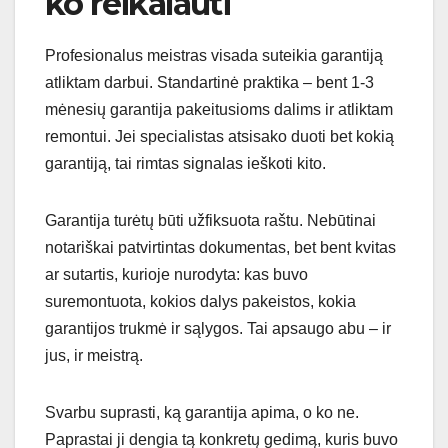
ko reikalauti
Profesionalus meistras visada suteikia garantiją
atliktam darbui. Standartinė praktika – bent 1-3
mėnesių garantija pakeitusioms dalims ir atliktam
remontui. Jei specialistas atsisako duoti bet kokią
garantiją, tai rimtas signalas ieškoti kito.
Garantija turėtų būti užfiksuota raštu. Nebūtinai
notariškai patvirtintas dokumentas, bet bent kvitas
ar sutartis, kurioje nurodyta: kas buvo
suremontuota, kokios dalys pakeistos, kokia
garantijos trukmė ir sąlygos. Tai apsaugo abu – ir
jus, ir meistrą.
Svarbu suprasti, ką garantija apima, o ko ne.
Paprastai ji dengia tą konkretų gedimą, kuris buvo