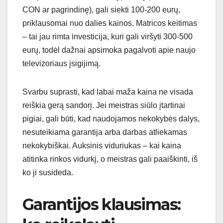
CON ar pagrindinę), gali siekti 100-200 eurų,
priklausomai nuo dalies kainos. Matricos keitimas
– tai jau rimta investicija, kuri gali viršyti 300-500
eurų, todėl dažnai apsimoka pagalvoti apie naujo
televizoriaus įsigijimą.
Svarbu suprasti, kad labai maža kaina ne visada
reiškia gerą sandorį. Jei meistras siūlo įtartinai
pigiai, gali būti, kad naudojamos nekokybės dalys,
nesuteikiama garantija arba darbas atliekamas
nekokybiškаi. Auksinis viduriukas – kai kaina
atitinka rinkos vidurkį, o meistras gali paaiškinti, iš
ko ji susideda.
Garantijos klausimas: