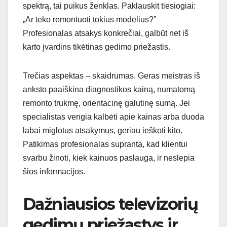
spektrą, tai puikus ženklas. Paklauskit tiesiogiai:
„Ar teko remontuoti tokius modelius?”
Profesionalas atsakys konkrečiai, galbūt net iš
karto įvardins tikėtinas gedimo priežastis.
Trečias aspektas – skaidrumas. Geras meistras iš
anksto paaiškina diagnostikos kainą, numatomą
remonto trukmę, orientacinę galutinę sumą. Jei
specialistas vengia kalbėti apie kainas arba duoda
labai miglotus atsakymus, geriau ieškoti kito.
Patikimas profesionalas supranta, kad klientui
svarbu žinoti, kiek kainuos paslauga, ir neslepia
šios informacijos.
Dažniausios televizorių
gedimų priežastys ir