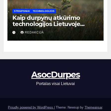
STRAIPSNIAI
TECHNOLOGIJOS
Kaip durpynų atkūrimo
technologijos Lietuvoje
padeda mažinti CO2 emisijas:
REDAKCIJA
naujausi sprendimai ir jų
nauda
AsocDurpes
Portalas visai Lietuvai
Proudly powered by WordPress
|
Theme: Newsup by
Themeansar
.