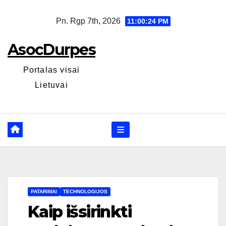
Skip
Pn. Rgp 7th, 2026
11:00:25 PM
to
content
AsocDurpes
Portalas visai
Lietuvai
PATARIMAI
TECHNOLOGIJOS
Kaip išsirinkti