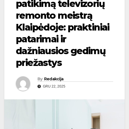
patikimą televizorių
remonto meistrą
Klaipėdoje: praktiniai
patarimai ir
dažniausios gedimų
priežastys
By
Redakcija
GRU 22, 2025