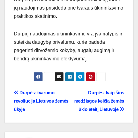
jų naudojimas prisideda prie tvaraus ūkininkavimo
praktikos skatinimo.
Durpių naudojimas ūkininkavime yra įvairialypis ir
suteikia daugybę privalumų, kurie padeda
pagerinti dirvožemio kokybę, augalų augimą ir
bendrą ūkininkavimo efektyvumą.
Navigacija
Durpės: tvarumo
Durpės: kaip šios
revoliucija Lietuvos žemės
medžiagos keičia žemės
tarp
ūkyje
ūkio ateitį Lietuvoje
įrašų