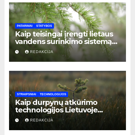
PATARIMAI
STATYBOS
Kaip teisingai įrengti lietaus
vandens surinkimo sistemą
privačiame name: žingsnis po
REDAKCIJA
žingsnio vadovas
STRAIPSNIAI
TECHNOLOGIJOS
Kaip durpynų atkūrimo
technologijos Lietuvoje
padeda mažinti CO2 emisijas:
REDAKCIJA
naujausi sprendimai ir jų
nauda