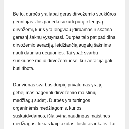
Be to, durpės yra labai geras dirvožemio struktūros
gerintojas. Jos padeda sukurti purų ir lengvą
dirvožemį, kuris yra lengviau įdirbamas ir skatina
geresnį šaknų vystymąsi. Durpės taip pat padidina
dirvožemio aeraciją, leidžiančią augalų šaknims
gauti daugiau deguonies. Tai ypač svarbu
sunkiuose molio dirvožemiuose, kur aeracija gali
būti ribota.
Dar vienas svarbus durpių privalumas yra jų
gebėjimas pagerinti dirvožemio maistinių
medžiagų sudėtį. Durpės yra turtingos
organinėmis medžiagomis, kurios,
suskaidydamos, išlaisvina naudingas maistines
medžiagas, tokias kaip azotas, fosforas ir kalis. Tai