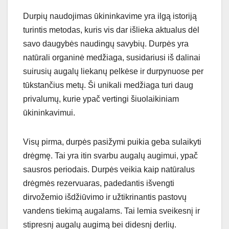
Durpių naudojimas ūkininkavime yra ilgą istoriją
turintis metodas, kuris vis dar išlieka aktualus dėl
savo daugybės naudingų savybių. Durpės yra
natūrali organinė medžiaga, susidariusi iš dalinai
suirusių augalų liekanų pelkėse ir durpynuose per
tūkstančius metų. Ši unikali medžiaga turi daug
privalumų, kurie ypač vertingi šiuolaikiniam
ūkininkavimui.
Visų pirma, durpės pasižymi puikia geba sulaikyti
drėgmę. Tai yra itin svarbu augalų augimui, ypač
sausros periodais. Durpės veikia kaip natūralus
drėgmės rezervuaras, padedantis išvengti
dirvožemio išdžiūvimo ir užtikrinantis pastovų
vandens tiekimą augalams. Tai lemia sveikesnį ir
stipresnį augalų augimą bei didesnį derlių.