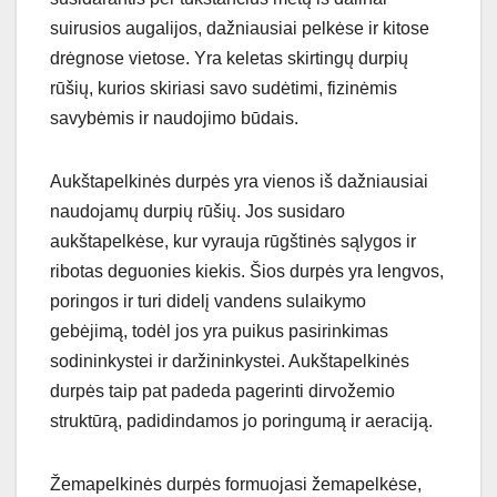
suirusios augalijos, dažniausiai pelkėse ir kitose
drėgnose vietose. Yra keletas skirtingų durpių
rūšių, kurios skiriasi savo sudėtimi, fizinėmis
savybėmis ir naudojimo būdais.
Aukštapelkinės durpės yra vienos iš dažniausiai
naudojamų durpių rūšių. Jos susidaro
aukštapelkėse, kur vyrauja rūgštinės sąlygos ir
ribotas deguonies kiekis. Šios durpės yra lengvos,
poringos ir turi didelį vandens sulaikymo
gebėjimą, todėl jos yra puikus pasirinkimas
sodininkystei ir daržininkystei. Aukštapelkinės
durpės taip pat padeda pagerinti dirvožemio
struktūrą, padidindamos jo poringumą ir aeraciją.
Žemapelkinės durpės formuojasi žemapelkėse,