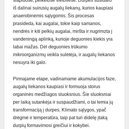
šlapiuose, pelkėtose vietovėse. Durpės susidaro
iš dalinai suirusių augalų liekanų, kurios kaupiasi
anaerobinėmis sąlygomis. Šis procesas
prasideda, kai augalai, tokie kaip samanos,
nendrės ir kiti pelkių augalai, miršta ir nugrimzta į
vandeningą aplinką, kurioje deguonies kiekis yra
labai mažas. Dėl deguonies trūkumo
mikroorganizmų veikla sulėtėja, ir augalų liekanos
nesuyra iki galo.
Pirmajame etape, vadinamame akumulacijos faze,
augalų liekanos kaupiasi ir formuoja storus
organinės medžiagos sluoksnius. Šie sluoksniai
per laiką sutankėja ir suspaudžiami, o tai lemia jų
transformaciją į durpes. Klimato sąlygos, ypač
drėgmė ir temperatūra, taip pat turi didelę įtaką
durpių formavimosi greičiui ir kokybei.