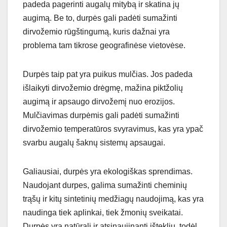
padeda pagerinti augalų mitybą ir skatina jų
augimą. Be to, durpės gali padėti sumažinti
dirvožemio rūgštingumą, kuris dažnai yra
problema tam tikrose geografinėse vietovėse.
Durpės taip pat yra puikus mulčias. Jos padeda
išlaikyti dirvožemio drėgmę, mažina piktžolių
augimą ir apsaugo dirvožemį nuo erozijos.
Mulčiavimas durpėmis gali padėti sumažinti
dirvožemio temperatūros svyravimus, kas yra ypač
svarbu augalų šaknų sistemų apsaugai.
Galiausiai, durpės yra ekologiškas sprendimas.
Naudojant durpes, galima sumažinti cheminių
trąšų ir kitų sintetinių medžiagų naudojimą, kas yra
naudinga tiek aplinkai, tiek žmonių sveikatai.
Durpės yra natūrali ir atsinaujinanti išteklių, todėl