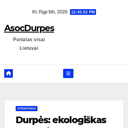
Skip
Kt. Rgp 6th, 2026
12:45:53 PM
to
content
AsocDurpes
Portalas visai
Lietuvai
STRAIPSNIAI
Durpės: ekologiškas