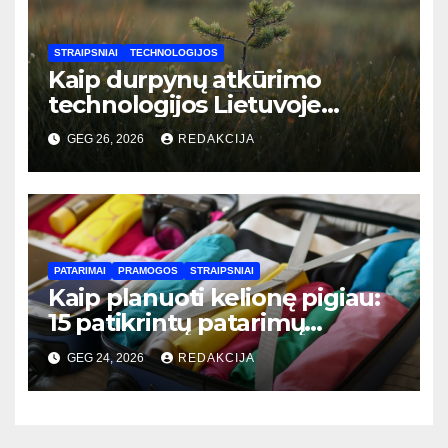
STRAIPSNIAI
TECHNOLOGIJOS
Kaip durpynų atkūrimo
technologijos Lietuvoje
padeda mažinti CO2 emisijas:
GEG 26, 2026
REDAKCIJA
naujausi sprendimai ir jų
nauda
PATARIMAI
PRAMOGOS
STRAIPSNIAI
Kaip planuoti kelionę pigiau:
15 patikrintų patarimų
keliaujantiems po Lietuvą ir
GEG 24, 2026
REDAKCIJA
užsienį