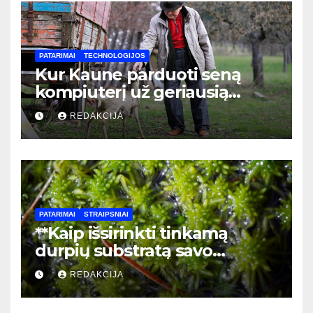
PATARIMAI
TECHNOLOGIJOS
Kur Kaune parduoti seną
kompiuterį už geriausią
kainą: pilnas vadovas
REDAKCIJA
PATARIMAI
STRAIPSNIAI
**Kaip išsirinkti tinkamą
durpių substratą savo
kambariniams augalams:
REDAKCIJA
praktinis gidas
pradedantiesiems**