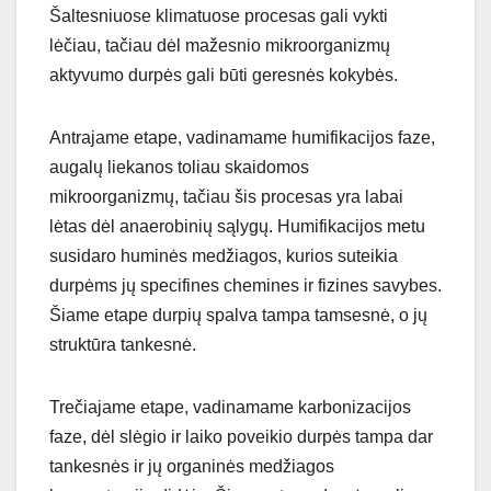
Šaltesniuose klimatuose procesas gali vykti
lėčiau, tačiau dėl mažesnio mikroorganizmų
aktyvumo durpės gali būti geresnės kokybės.
Antrajame etape, vadinamame humifikacijos faze,
augalų liekanos toliau skaidomos
mikroorganizmų, tačiau šis procesas yra labai
lėtas dėl anaerobinių sąlygų. Humifikacijos metu
susidaro huminės medžiagos, kurios suteikia
durpėms jų specifines chemines ir fizines savybes.
Šiame etape durpių spalva tampa tamsesnė, o jų
struktūra tankesnė.
Trečiajame etape, vadinamame karbonizacijos
faze, dėl slėgio ir laiko poveikio durpės tampa dar
tankesnės ir jų organinės medžiagos