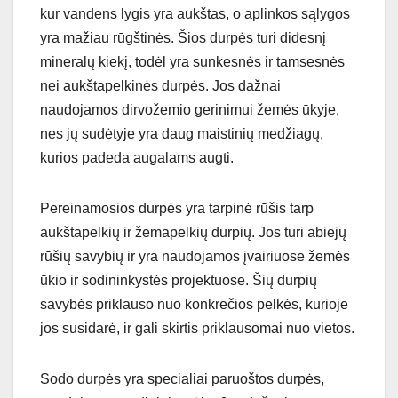
kur vandens lygis yra aukštas, o aplinkos sąlygos
yra mažiau rūgštinės. Šios durpės turi didesnį
mineralų kiekį, todėl yra sunkesnės ir tamsesnės
nei aukštapelkinės durpės. Jos dažnai
naudojamos dirvožemio gerinimui žemės ūkyje,
nes jų sudėtyje yra daug maistinių medžiagų,
kurios padeda augalams augti.
Pereinamosios durpės yra tarpinė rūšis tarp
aukštapelkių ir žemapelkių durpių. Jos turi abiejų
rūšių savybių ir yra naudojamos įvairiuose žemės
ūkio ir sodininkystės projektuose. Šių durpių
savybės priklauso nuo konkrečios pelkės, kurioje
jos susidarė, ir gali skirtis priklausomai nuo vietos.
Sodo durpės yra specialiai paruoštos durpės,