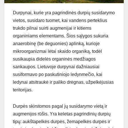
Durpynai, kurie yra pagrindinės durpių susidarymo
vietos, susidaro tuomet, kai vandens perteklius
trukdo pilnai suirti augmenijai ir kitiems
organiniams elementams. Šios sąlygos sukuria
anaerobinę (be deguonies) aplinką, kurioje
mikroorganizmai lėtai skaido organiką, todėl
susikaupia didelės organinės medžiagos
sankaupos. Lietuvoje durpynai dažniausiai
susiformavo po paskutiniojo ledynmečio, kai
ledynai atsitraukė ir paliko drėgnas, užpelkėjusias
teritorijas.
Durpės skirstomos pagal jų susidarymo vietą ir
augmenijos rūšis. Yra keletas pagrindinių durpių
tipų: aukštapelkės durpės, žemapelkės durpės ir