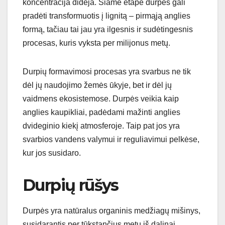
koncentracija didėja. Šiame etape durpės gali
pradėti transformuotis į lignitą – pirmąją anglies
formą, tačiau tai jau yra ilgesnis ir sudėtingesnis
procesas, kuris vyksta per milijonus metų.
Durpių formavimosi procesas yra svarbus ne tik
dėl jų naudojimo žemės ūkyje, bet ir dėl jų
vaidmens ekosistemose. Durpės veikia kaip
anglies kaupikliai, padėdami mažinti anglies
dvideginio kiekį atmosferoje. Taip pat jos yra
svarbios vandens valymui ir reguliavimui pelkėse,
kur jos susidaro.
Durpių rūšys
Durpės yra natūralus organinis medžiagų mišinys,
susidarantis per tūkstančius metų iš dalinai