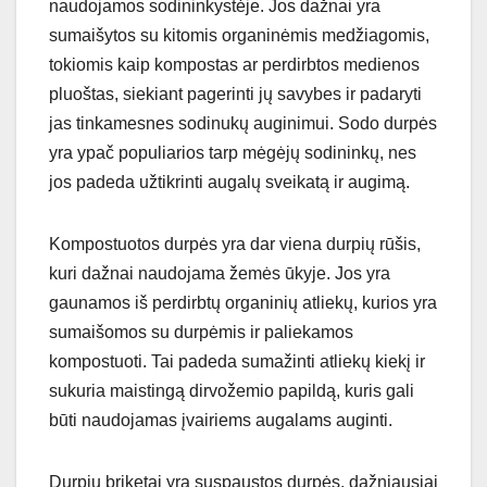
naudojamos sodininkystėje. Jos dažnai yra
sumaišytos su kitomis organinėmis medžiagomis,
tokiomis kaip kompostas ar perdirbtos medienos
pluoštas, siekiant pagerinti jų savybes ir padaryti
jas tinkamesnes sodinukų auginimui. Sodo durpės
yra ypač populiarios tarp mėgėjų sodininkų, nes
jos padeda užtikrinti augalų sveikatą ir augimą.
Kompostuotos durpės yra dar viena durpių rūšis,
kuri dažnai naudojama žemės ūkyje. Jos yra
gaunamos iš perdirbtų organinių atliekų, kurios yra
sumaišomos su durpėmis ir paliekamos
kompostuoti. Tai padeda sumažinti atliekų kiekį ir
sukuria maistingą dirvožemio papildą, kuris gali
būti naudojamas įvairiems augalams auginti.
Durpių briketai yra suspaustos durpės, dažniausiai