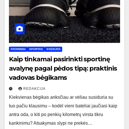
PATARIMAI
SPORTAS
SVEIKATA
Kaip tinkamai pasirinkti sportinę
avalynę pagal pėdos tipą: praktinis
vadovas bėgikams
REDAKCIJA
Kiekvienas bėgikas anksčiau ar vėliau susiduria su
tuo pačiu klausimu – kodėl vieni bateliai jaučiasi kaip
antra oda, o kiti po penkių kilometrų virsta tikru
kankinimu? Atsakymas slypi ne prekės…