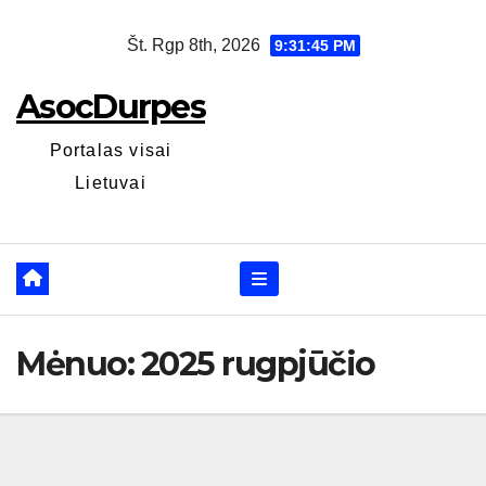
Skip
Št. Rgp 8th, 2026
9:31:45 PM
to
content
AsocDurpes
Portalas visai
Lietuvai
Mėnuo:
2025 rugpjūčio