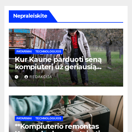
Nepraleiskite
PATARIMAI
TECHNOLOGIJOS
Kur Kaune parduoti seną
kompiuterį už geriausią
kainą: pilnas vadovas
REDAKCIJA
PATARIMAI
TECHNOLOGIJOS
**Kompiuterio remontas