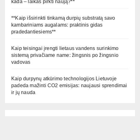
kada – laikas pirkti naują?**
**Kaip išsirinkti tinkamą durpių substratą savo
kambariniams augalams: praktinis gidas
pradedantiesiems**
Kaip teisingai įrengti lietaus vandens surinkimo
sistemą privačiame name: žingsnis po žingsnio
vadovas
Kaip durpynų atkūrimo technologijos Lietuvoje
padeda mažinti CO2 emisijas: naujausi sprendimai
ir jų nauda