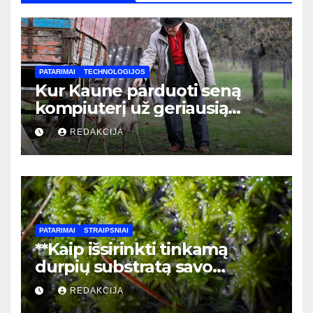
PATARIMAI
TECHNOLOGIJOS
Kur Kaune parduoti seną
kompiuterį už geriausią
kainą: pilnas vadovas
REDAKCIJA
PATARIMAI
STRAIPSNIAI
**Kaip išsirinkti tinkamą
durpių substratą savo
kambariniams augalams:
REDAKCIJA
praktinis gidas