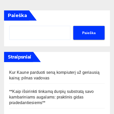
Paieška
Paieška
Straipsniai
Kur Kaune parduoti seną kompiuterį už geriausią
kainą: pilnas vadovas
**Kaip išsirinkti tinkamą durpių substratą savo
kambariniams augalams: praktinis gidas
pradedantiesiems**