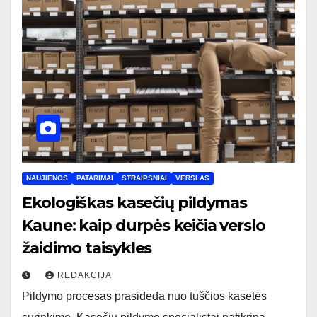
NAUJIENOS
PATARIMAI
STRAIPSNIAI
VERSLAS
Ekologiškas kasečių pildymas
Kaune: kaip durpės keičia verslo
žaidimo taisykles
REDAKCIJA
Pildymo procesas prasideda nuo tuščios kasetės