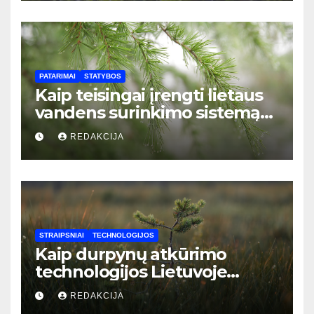
pradedantiesiems**
PATARIMAI
STATYBOS
Kaip teisingai įrengti lietaus
vandens surinkimo sistemą
privačiame name: žingsnis po
REDAKCIJA
žingsnio vadovas
STRAIPSNIAI
TECHNOLOGIJOS
Kaip durpynų atkūrimo
technologijos Lietuvoje
padeda mažinti CO2 emisijas:
REDAKCIJA
naujausi sprendimai ir jų