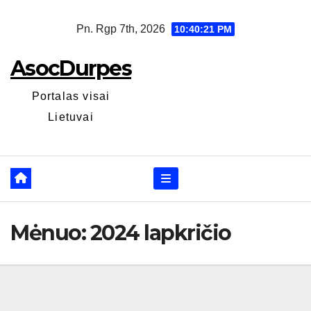
Skip
Pn. Rgp 7th, 2026
10:40:22 PM
to
content
AsocDurpes
Portalas visai
Lietuvai
Mėnuo:
2024 lapkričio