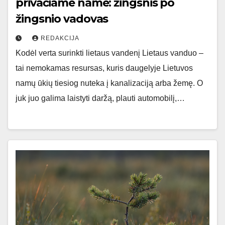
privačiame name: žingsnis po
žingsnio vadovas
REDAKCIJA
Kodėl verta surinkti lietaus vandenį Lietaus vanduo –
tai nemokamas resursas, kuris daugelyje Lietuvos
namų ūkių tiesiog nuteka į kanalizaciją arba žemę. O
juk juo galima laistyti daržą, plauti automobilį,…