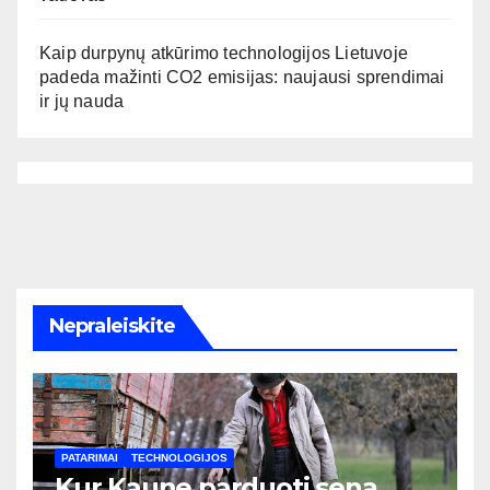
Kaip durpynų atkūrimo technologijos Lietuvoje
padeda mažinti CO2 emisijas: naujausi sprendimai
ir jų nauda
Nepraleiskite
PATARIMAI
TECHNOLOGIJOS
Kur Kaune parduoti seną