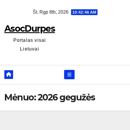
Skip
Št. Rgp 8th, 2026
10:42:47 AM
to
content
AsocDurpes
Portalas visai
Lietuvai
Mėnuo:
2026 gegužės