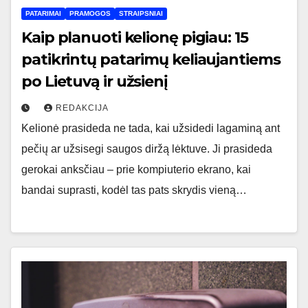
PATARIMAI
PRAMOGOS
STRAIPSNIAI
Kaip planuoti kelionę pigiau: 15
patikrintų patarimų keliaujantiems
po Lietuvą ir užsienį
REDAKCIJA
Kelionė prasideda ne tada, kai užsidedi lagaminą ant
pečių ar užsisegi saugos diržą lėktuve. Ji prasideda
gerokai anksčiau – prie kompiuterio ekrano, kai
bandai suprasti, kodėl tas pats skrydis vieną…