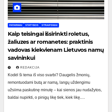
PATARIMAI
STATYBOS
STRAIPSNIAI
Kaip teisingai išsirinkti roletus,
žaliuzes ar romanetes: praktinis
vadovas kiekvienam Lietuvos namų
savininkui
REDAKCIJA
Kodėl ši tema iš viso svarbi? Daugelis žmonių,
remontuodami butą ar namą, langų uždengimu
užsiima paskutinę minutę – kai sienos jau nudažytos,
baldai nupirkti, o pinigų likę tiek, kiek likę.…