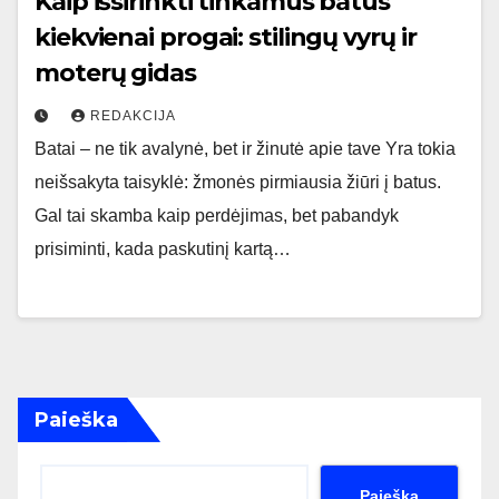
Kaip išsirinkti tinkamus batus
kiekvienai progai: stilingų vyrų ir
moterų gidas
REDAKCIJA
Batai – ne tik avalynė, bet ir žinutė apie tave Yra tokia
neišsakyta taisyklė: žmonės pirmiausia žiūri į batus.
Gal tai skamba kaip perdėjimas, bet pabandyk
prisiminti, kada paskutinį kartą…
Paieška
Paieška