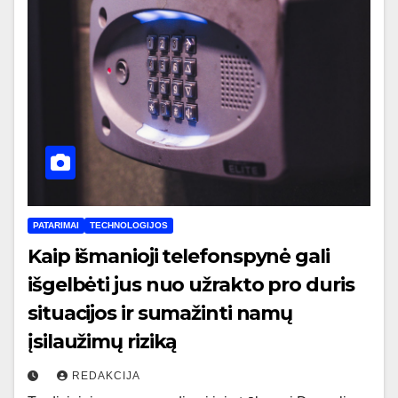
PATARIMAI
TECHNOLOGIJOS
Kaip išmanioji telefonspynė gali
išgelbėti jus nuo užrakto pro duris
situacijos ir sumažinti namų
įsilaužimų riziką
REDAKCIJA