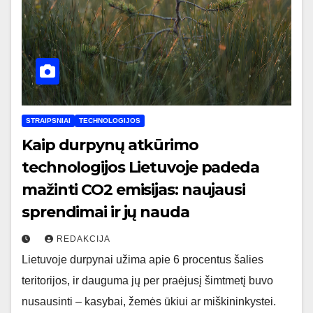
STRAIPSNIAI
TECHNOLOGIJOS
Kaip durpynų atkūrimo
technologijos Lietuvoje padeda
mažinti CO2 emisijas: naujausi
sprendimai ir jų nauda
REDAKCIJA
Lietuvoje durpynai užima apie 6 procentus šalies
teritorijos, ir dauguma jų per praėjusį šimtmetį buvo
nusausinti – kasybai, žemės ūkiui ar miškininkystei.