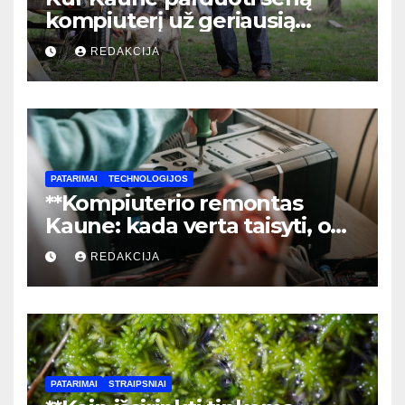
kompiuterį už geriausią
kainą: pilnas vadovas
REDAKCIJA
PATARIMAI
TECHNOLOGIJOS
**Kompiuterio remontas
Kaune: kada verta taisyti, o
kada – laikas pirkti naują?**
REDAKCIJA
PATARIMAI
STRAIPSNIAI