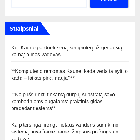
Straipsniai
Kur Kaune parduoti seną kompiuterį už geriausią
kainą: pilnas vadovas
**Kompiuterio remontas Kaune: kada verta taisyti, o
kada – laikas pirkti naują?**
**Kaip išsirinkti tinkamą durpių substratą savo
kambariniams augalams: praktinis gidas
pradedantiesiems**
Kaip teisingai įrengti lietaus vandens surinkimo
sistemą privačiame name: žingsnis po žingsnio
vadovas