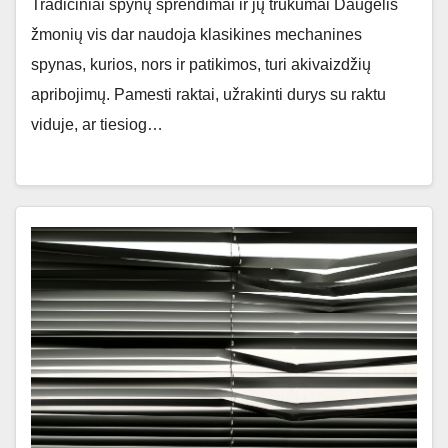
Tradiciniai spynų sprendimai ir jų trūkumai Daugelis
žmonių vis dar naudoja klasikines mechanines
spynas, kurios, nors ir patikimos, turi akivaizdžių
apribojimų. Pamesti raktai, užrakinti durys su raktu
viduje, ar tiesiog…