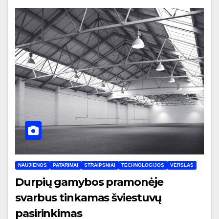
NAUJIENOS
PATARIMAI
STRAIPSNIAI
TECHNOLOGIJOS
VERSLAS
Durpių gamybos pramonėje
svarbus tinkamas šviestuvų
pasirinkimas