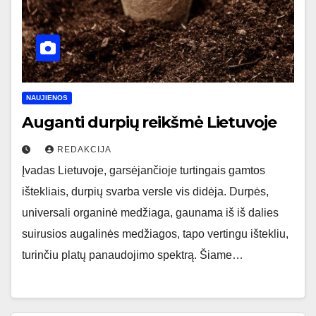
NAUJIENOS
Auganti durpių reikšmė Lietuvoje
REDAKCIJA
Įvadas Lietuvoje, garsėjančioje turtingais gamtos
ištekliais, durpių svarba versle vis didėja. Durpės,
universali organinė medžiaga, gaunama iš iš dalies
suirusios augalinės medžiagos, tapo vertingu ištekliu,
turinčiu platų panaudojimo spektrą. Šiame…