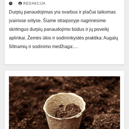
REDAKCIJA
Durpių panaudojimas yra svarbus ir plačiai taikomas
įvairiose srityse. Šiame straipsnyje nagrinėsime
skirtingus durpių panaudojimo būdus ir jų poveikį
aplinkai. Žemės ūkio ir sodininkystės praktika: Augalų
šiltnamių ir sodinimo medžiaga:…