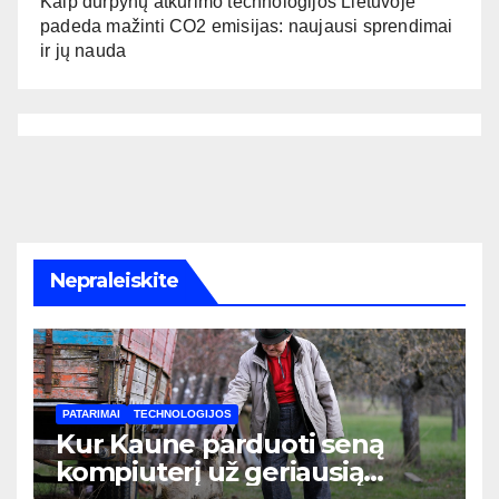
Kaip durpynų atkūrimo technologijos Lietuvoje
padeda mažinti CO2 emisijas: naujausi sprendimai
ir jų nauda
Nepraleiskite
PATARIMAI
TECHNOLOGIJOS
Kur Kaune parduoti seną
kompiuterį už geriausią