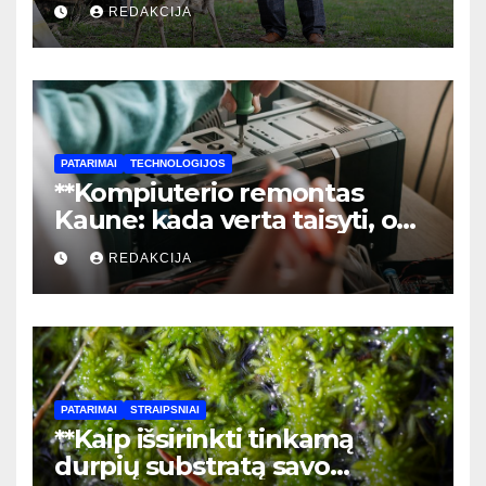
kainą: pilnas vadovas
REDAKCIJA
PATARIMAI
TECHNOLOGIJOS
**Kompiuterio remontas
Kaune: kada verta taisyti, o
kada – laikas pirkti naują?**
REDAKCIJA
PATARIMAI
STRAIPSNIAI
**Kaip išsirinkti tinkamą
durpių substratą savo