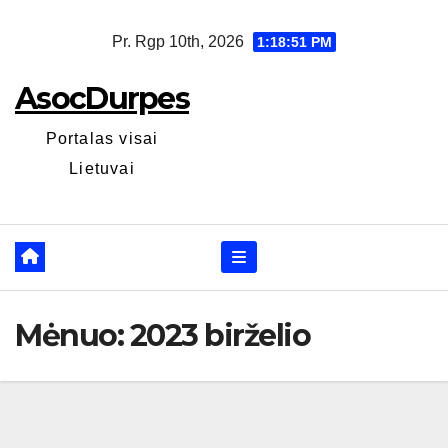
Skip
Pr. Rgp 10th, 2026
1:18:51 PM
to
content
AsocDurpes
Portalas visai
Lietuvai
Mėnuo:
2023 birželio