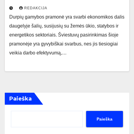
REDAKCIJA
Durpių gamybos pramonė yra svarbi ekonomikos dalis
daugelyje šalių, susijusių su žemės ūkio, statybos ir
energetikos sektoriais. Šviestuvų pasirinkimas šioje
pramonėje yra gyvybiškai svarbus, nes jis tiesiogiai
veikia darbo efektyvumą,…
Paieška
Paieška