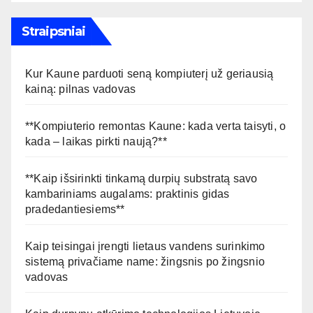
Straipsniai
Kur Kaune parduoti seną kompiuterį už geriausią
kainą: pilnas vadovas
**Kompiuterio remontas Kaune: kada verta taisyti, o
kada – laikas pirkti naują?**
**Kaip išsirinkti tinkamą durpių substratą savo
kambariniams augalams: praktinis gidas
pradedantiesiems**
Kaip teisingai įrengti lietaus vandens surinkimo
sistemą privačiame name: žingsnis po žingsnio
vadovas