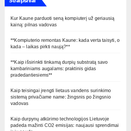
Straipsniai
Kur Kaune parduoti seną kompiuterį už geriausią
kainą: pilnas vadovas
**Kompiuterio remontas Kaune: kada verta taisyti, o
kada – laikas pirkti naują?**
**Kaip išsirinkti tinkamą durpių substratą savo
kambariniams augalams: praktinis gidas
pradedantiesiems**
Kaip teisingai įrengti lietaus vandens surinkimo
sistemą privačiame name: žingsnis po žingsnio
vadovas
Kaip durpynų atkūrimo technologijos Lietuvoje
padeda mažinti CO2 emisijas: naujausi sprendimai