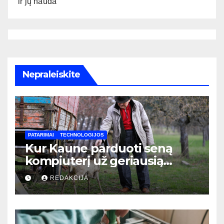
ir jų nauda
Nepraleiskite
PATARIMAI
TECHNOLOGIJOS
Kur Kaune parduoti seną
kompiuterį už geriausią
kainą: pilnas vadovas
REDAKCIJA