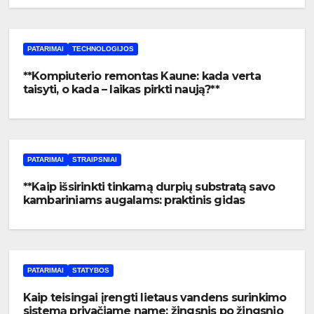
PATARIMAI
TECHNOLOGIJOS
**Kompiuterio remontas Kaune: kada verta
taisyti, o kada – laikas pirkti naują?**
PATARIMAI
STRAIPSNIAI
**Kaip išsirinkti tinkamą durpių substratą savo
kambariniams augalams: praktinis gidas
pradedantiesiems**
PATARIMAI
STATYBOS
Kaip teisingai įrengti lietaus vandens surinkimo
sistemą privačiame name: žingsnis po žingsnio