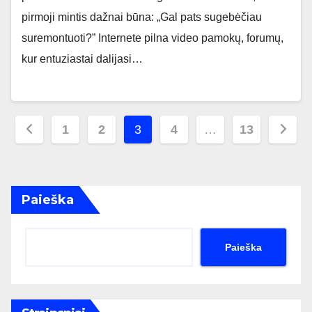
pirmoji mintis dažnai būna: „Gal pats sugebėčiau
suremontuoti?” Internete pilna video pamokų, forumų,
kur entuziastai dalijasi…
Įrašų
1
2
3
4
…
13
puslapiavimas
Paieška
Paieška