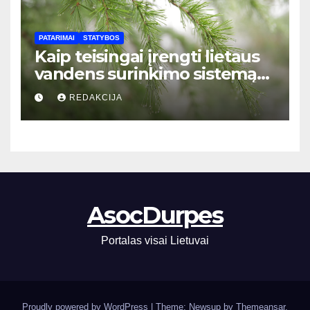
PATARIMAI
STATYBOS
Kaip teisingai įrengti lietaus
vandens surinkimo sistemą
privačiame name: žingsnis po
REDAKCIJA
žingsnio vadovas
AsocDurpes
Portalas visai Lietuvai
Proudly powered by WordPress
|
Theme: Newsup by
Themeansar
.