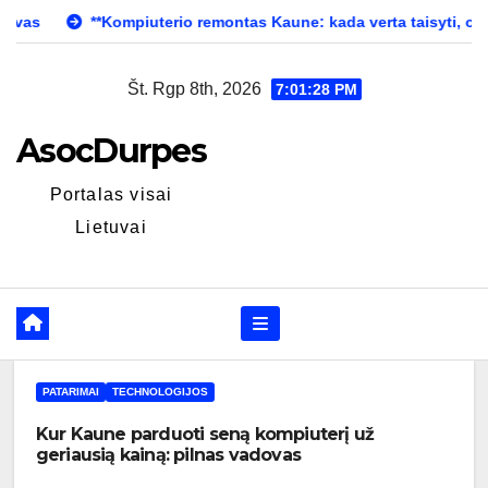
Skip
iuterio remontas Kaune: kada verta taisyti, o kada – laikas pirkti 
to
content
Št. Rgp 8th, 2026
7:01:29 PM
AsocDurpes
Portalas visai
Lietuvai
PATARIMAI
TECHNOLOGIJOS
Kur Kaune parduoti seną kompiuterį už
geriausią kainą: pilnas vadovas