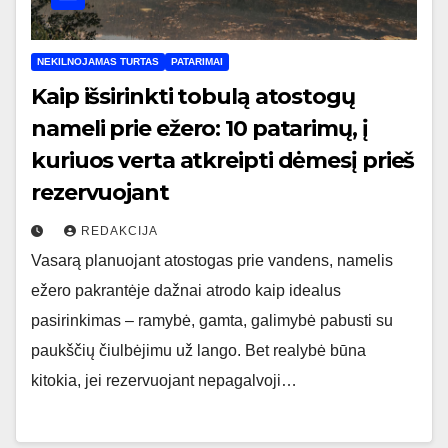
NEKILNOJAMAS TURTAS
PATARIMAI
Kaip išsirinkti tobulą atostogų
nameli prie ežero: 10 patarimų, į
kuriuos verta atkreipti dėmesį prieš
rezervuojant
REDAKCIJA
Vasarą planuojant atostogas prie vandens, namelis
ežero pakrantėje dažnai atrodo kaip idealus
pasirinkimas – ramybė, gamta, galimybė pabusti su
paukščių čiulbėjimu už lango. Bet realybė būna
kitokia, jei rezervuojant nepagalvoji…