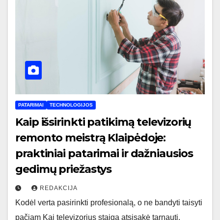
PATARIMAI
TECHNOLOGIJOS
Kaip išsirinkti patikimą televizorių
remonto meistrą Klaipėdoje:
praktiniai patarimai ir dažniausios
gedimų priežastys
REDAKCIJA
Kodėl verta pasirinkti profesionalą, o ne bandyti taisyti
pačiam Kai televizorius staiga atsisakė tarnauti,