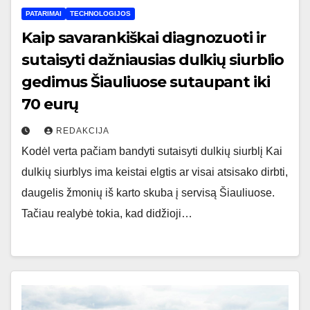
PATARIMAI
TECHNOLOGIJOS
Kaip savarankiškai diagnozuoti ir
sutaisyti dažniausias dulkių siurblio
gedimus Šiauliuose sutaupant iki
70 eurų
REDAKCIJA
Kodėl verta pačiam bandyti sutaisyti dulkių siurblį Kai
dulkių siurblys ima keistai elgtis ar visai atsisako dirbti,
daugelis žmonių iš karto skuba į servisą Šiauliuose.
Tačiau realybė tokia, kad didžioji…