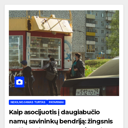
NEKILNOJAMAS TURTAS
PATARIMAI
Kaip asocijuotis į daugiabučio
namų savininkų bendriją: žingsnis