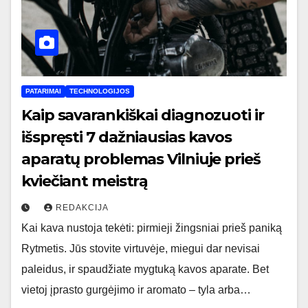
PATARIMAI
TECHNOLOGIJOS
Kaip savarankiškai diagnozuoti ir
išspręsti 7 dažniausias kavos
aparatų problemas Vilniuje prieš
kviečiant meistrą
REDAKCIJA
Kai kava nustoja tekėti: pirmieji žingsniai prieš paniką
Rytmetis. Jūs stovite virtuvėje, miegui dar nevisai
paleidus, ir spaudžiate mygtuką kavos aparate. Bet
vietoj įprasto gurgėjimo ir aromato – tyla arba…