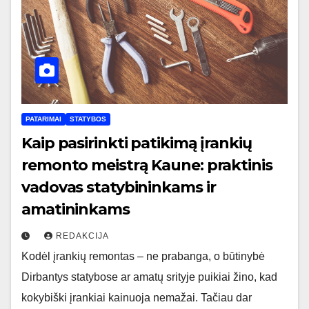
PATARIMAI
STATYBOS
Kaip pasirinkti patikimą įrankių
remonto meistrą Kaune: praktinis
vadovas statybininkams ir
amatininkams
REDAKCIJA
Kodėl įrankių remontas – ne prabanga, o būtinybė
Dirbantys statybose ar amatų srityje puikiai žino, kad
kokybiški įrankiai kainuoja nemažai. Tačiau dar