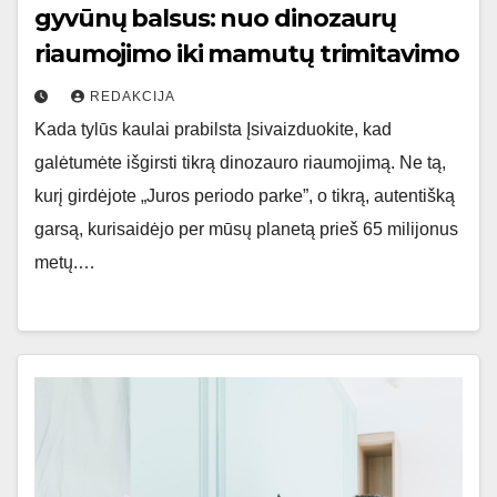
gyvūnų balsus: nuo dinozaurų
riaumojimo iki mamutų trimitavimo
REDAKCIJA
Kada tylūs kaulai prabilsta Įsivaizduokite, kad
galėtumėte išgirsti tikrą dinozauro riaumojimą. Ne tą,
kurį girdėjote „Juros periodo parke”, o tikrą, autentišką
garsą, kurisaidėjo per mūsų planetą prieš 65 milijonus
metų.…