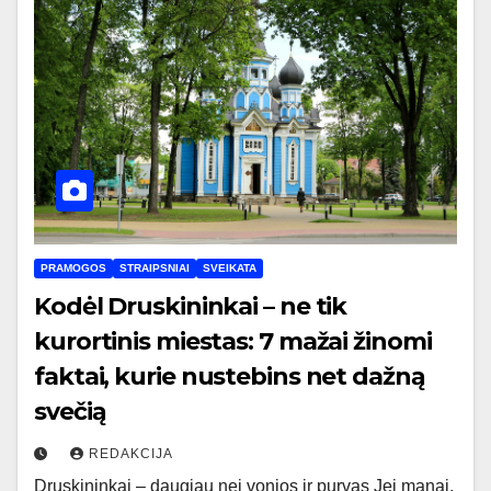
PRAMOGOS
STRAIPSNIAI
SVEIKATA
Kodėl Druskininkai – ne tik
kurortinis miestas: 7 mažai žinomi
faktai, kurie nustebins net dažną
svečią
REDAKCIJA
Druskininkai – daugiau nei vonios ir purvas Jei manai,