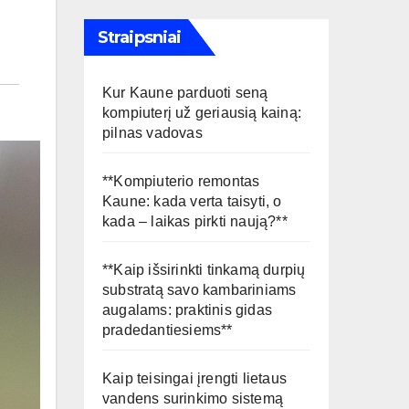
Straipsniai
Kur Kaune parduoti seną
kompiuterį už geriausią kainą:
pilnas vadovas
**Kompiuterio remontas
Kaune: kada verta taisyti, o
kada – laikas pirkti naują?**
**Kaip išsirinkti tinkamą durpių
substratą savo kambariniams
augalams: praktinis gidas
pradedantiesiems**
Kaip teisingai įrengti lietaus
vandens surinkimo sistemą