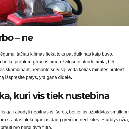
rbo – ne
ajėgumu, tačiau kilimas lieka toks pat dulkinas kaip buvo.
echnikų problemų, kuri iš pirmo žvilgsnio atrodo rimta, bet
eš skambinant į remonto servisą, verta kelias minutes praleisti
mą išspręsite patys, yra gana didelė.
ika, kuri vis tiek nustebina
 gali atrodyti nepilnas iš išorės, bet jei jis užpildytas smulkio
oro srautas blokuojamas daug greičiau nei tikitės. Siurblys ūžia,
brauti pro perpildytą filtrą.