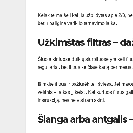
Keiskite maišelį kai jis užpildytas apie 2/3, ne
bet ir pailgina variklio tarnavimo laiką.
Užkimštas filtras – d
Šiuolaikiniuose dulkių siurbliuose yra keli filtr
reguliariai, bet filtrus keičiate kartą per metus
Išimkite filtrus ir pažiūrėkite į šviesą. Jei mat
veltinis – laikas jį keisti. Kai kuriuos filtrus 
instrukciją, nes ne visi tam skirti.
Šlanga arba antgalis –