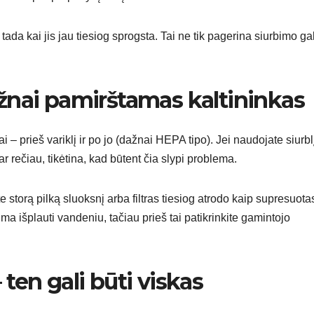
 tada kai jis jau tiesiog sprogsta. Tai ne tik pagerina siurbimo gal
ažnai pamirštamas kaltininkas
ai – prieš variklį ir po jo (dažnai HEPA tipo). Jei naudojate siurbl
 ar rečiau, tikėtina, kad būtent čia slypi problema.
ote storą pilką sluoksnį arba filtras tiesiog atrodo kaip supresuota
galima išplauti vandeniu, tačiau prieš tai patikrinkite gamintojo
 ten gali būti viskas