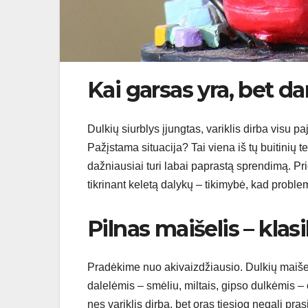
Kai garsas yra, bet da
Dulkių siurblys įjungtas, variklis dirba visu p
Pažįstama situacija? Tai viena iš tų buitinių t
dažniausiai turi labai paprastą sprendimą. Pri
tikrinant keletą dalykų – tikimybė, kad proble
Pilnas maišelis – klas
Pradėkime nuo akivaizdžiausio. Dulkių maišelis
dalelėmis – smėliu, miltais, gipso dulkėmis – 
nes variklis dirba, bet oras tiesiog negali prasi