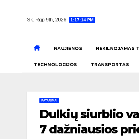
Skip
to
Sk. Rgp 9th, 2026
1:17:16 PM
content
NAUJIENOS
NEKILNOJAMAS 
TECHNOLOGIJOS
TRANSPORTAS
PATARIMAI
Dulkių siurblio va
7 dažniausios prie