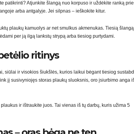
te patikrinti? Atjunkite šlangą nuo korpuso ir uždėkite ranką prie
ngoje arba antgalyje. Jei silpnas – ieškokite kitur.
 susuktų plaukų kamuolys ar net smulkus akmenukas. Tiesią šlangą
elėdami per ją ilgą lankstų strypą arba tiesiog purtydami.
petėlio ritinys
i, siūlai ir visokios šiukšlės, kurios laikui bėgant tiesiog sustab
plink jį susivyniojęs storas plaukų sluoksnis, oro įsiurbimo anga i
plaukus ir ištraukite juos. Tai vienas iš tų darbų, kuris užima 5
as – oras bėga ne ten