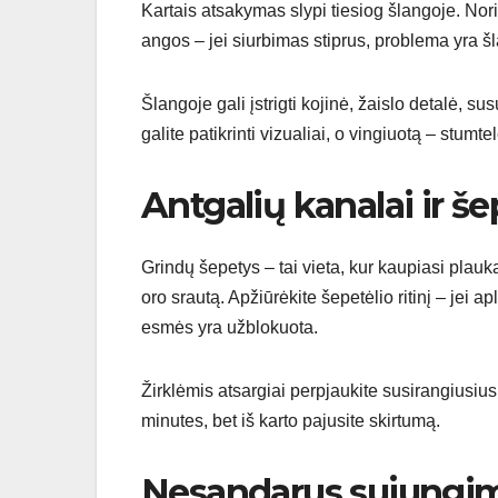
Kartais atsakymas slypi tiesiog šlangoje. Nori
angos – jei siurbimas stiprus, problema yra šla
Šlangoje gali įstrigti kojinė, žaislo detalė,
galite patikrinti vizualiai, o vingiuotą – stumt
Antgalių kanalai ir še
Grindų šepetys – tai vieta, kur kaupiasi plauka
oro srautą. Apžiūrėkite šepetėlio ritinį – jei a
esmės yra užblokuota.
Žirklėmis atsargiai perpjaukite susirangiusius 
minutes, bet iš karto pajusite skirtumą.
Nesandarus sujungim