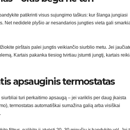
andykite patikrinti visus sujungimo taškus: kur šlanga jungiasi
os. Net nedidelė plyšio ar nesandarios jungties vieta gali smarki
žiokite pirštais palei jungtis veikiančio siurblio metu. Jei jaučiat
blemą. Kartais pakanka tiesiog tvirtiau įstumti jungtį, kartais reik
tis apsauginis termostatas
siurbliai turi perkaitimo apsaugą – jei variklis per daug įkaista
jimo), termostatas automatiškai sumažina galią arba visiškai
.
te filtrus, palikite jį atvėsti 20–30 minučių ir bandykite vėl. Jei t