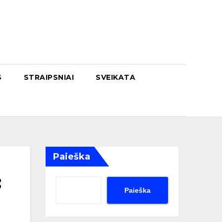
S
STRAIPSNIAI
SVEIKATA
Paieška
:
Paieška