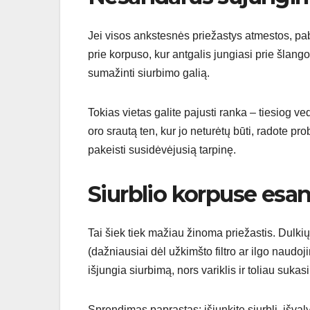
Jei visos ankstesnės priežastys atmestos, pab
prie korpuso, kur antgalis jungiasi prie šlang
sumažinti siurbimo galią.
Tokias vietas galite pajusti ranka – tiesiog ved
oro srautą ten, kur jo neturėtų būti, radote pro
pakeisti susidėvėjusią tarpinę.
Siurblio korpuse esan
Tai šiek tiek mažiau žinoma priežastis. Dulkių 
(dažniausiai dėl užkimšto filtro ar ilgo naudo
išjungia siurbimą, nors variklis ir toliau sukasi
Sprendimas paprastas: išjunkite siurblį, išvalyki